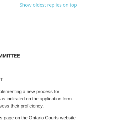
Show oldest replies on top
N
MMITTEE
T
mplementing a new process for
 as indicated on the application form
ess their proficiency.
ns page on the Ontario Courts website