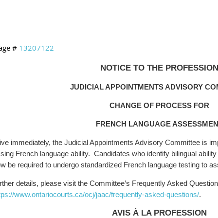
age #
13207122
NOTICE TO THE PROFESSIO
JUDICIAL APPOINTMENTS ADVISORY CO
CHANGE OF PROCESS FOR
FRENCH LANGUAGE ASSESSMEN
tive immediately, the Judicial Appointments Advisory Committee is i
ing French language ability. Candidates who identify bilingual ability
ow be required to undergo standardized French language testing to ass
urther details, please visit the Committee’s Frequently Asked Questio
tps://www.ontariocourts.ca/ocj/jaac/frequently-asked-questions/
.
AVIS À LA PROFESSION