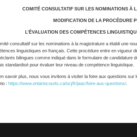
COMITÉ CONSULTATIF SUR LES NOMINATIONS À 
MODIFICATION DE LA PROCÉDURE 
L’ÉVALUATION DES COMPÉTENCES LINGUISTIQU
ité consultatif sur les nominations à la magistrature a établi une nou
tences linguistiques en français. Cette procédure entre en vigueur d
déclarés bilingues comme indiqué dans le formulaire de candidature 
ais standardisé pour évaluer leur niveau de compétence linguistique.
n savoir plus, nous vous invitons à visiter la foire aux questions sur
rio :
https://www.ontariocourts.ca/ocj/fr/jaac/foire-aux-questions/
.