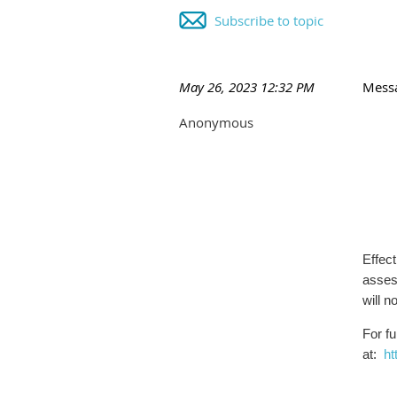
Subscribe to topic
May 26, 2023 12:32 PM
Mess
Anonymous
Effec
assess
will n
For f
at:
ht