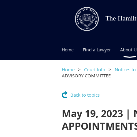
The Hamilt
Home
Find a Lawyer
About U
Home
Court Info
Notices to
ADVISORY COMMITTEE
Back to topics
May 19, 2023 |
APPOINTMENTS