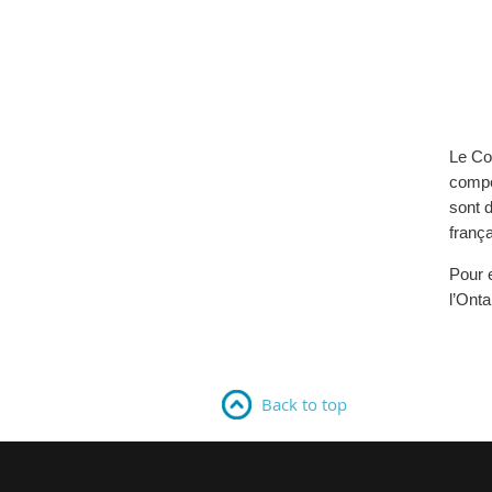
Le Com
compé
sont 
franç
Pour e
l’Onta
Back to top